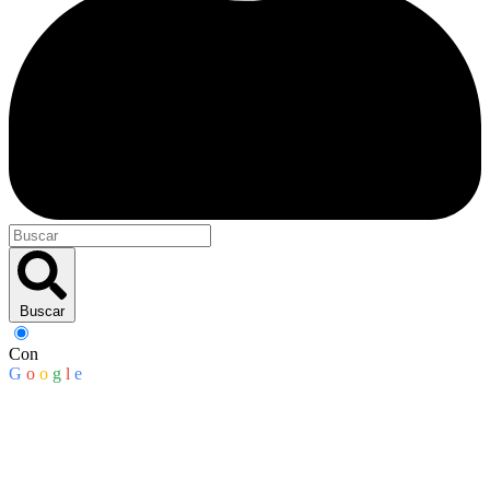
Buscar
Con
G
o
o
g
l
e