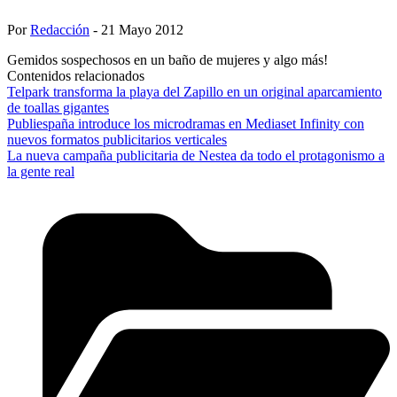
Por
Redacción
- 21 Mayo 2012
Gemidos sospechosos en un baño de mujeres y algo más!
Contenidos relacionados
Telpark transforma la playa del Zapillo en un original aparcamiento
de toallas gigantes
Publiespaña introduce los microdramas en Mediaset Infinity con
nuevos formatos publicitarios verticales
La nueva campaña publicitaria de Nestea da todo el protagonismo a
la gente real