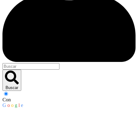
Buscar
Con
G
o
o
g
l
e