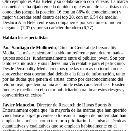
Otro ejemplo es Ana Belén y su colaboración con Vitesse. La marca
cosmética se ha fijado en ella debido a que es una de las artistas más
conocidas (ocupa la posición 16 con un 86% de conocimiento) y
mejor valoradas (está dentro del top 20, con un 6,54 de media).
Destaca Ana Belén entre sus compañeros por ser número uno en
elegancia (7,07) y por su carácter duradero (6,77).
Hablan los especialistas
Para
Santiago de Mollinedo
, Director General de Personality
Media, “la música siempre ha sido un referente para determinados
grupos sociales, fundamentalmente entre el público joven. Son por
tanto esta industria y sus líderes una vía rentable para el patrocinio.
Desde Personality Media creemos que las marcas no terminan de
aprovechar esta oportunidad debido a la falta de información, tanto
por las dudas que genera el artista, como por desconocimiento del
retorno real, que tendría una acción de estas características. Existen
fuentes y medios en el sector publicitario para limar estos riesgos y
convertirlos en éxitos.”
Javier Mancebo
, Director de Research de Havas Sports &
Entertainment opina que “la mayoría de las marcas que han querido
vincularse a target juveniles o transmitir imagen de modernidad han
empleado la música como territorio prioritario. Las mismas técnicas
cuantitativas y cualitativas que se emplean habitualmente en el