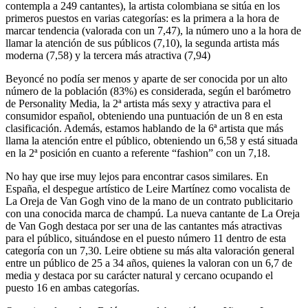
contempla a 249 cantantes), la artista colombiana se sitúa en los
primeros puestos en varias categorías: es la primera a la hora de
marcar tendencia (valorada con un 7,47), la número uno a la hora de
llamar la atención de sus públicos (7,10), la segunda artista más
moderna (7,58) y la tercera más atractiva (7,94)
Beyoncé no podía ser menos y aparte de ser conocida por un alto
número de la población (83%) es considerada, según el barómetro
de Personality Media, la 2ª artista más sexy y atractiva para el
consumidor español, obteniendo una puntuación de un 8 en esta
clasificación. Además, estamos hablando de la 6ª artista que más
llama la atención entre el público, obteniendo un 6,58 y está situada
en la 2ª posición en cuanto a referente “fashion” con un 7,18.
No hay que irse muy lejos para encontrar casos similares. En
España, el despegue artístico de Leire Martínez como vocalista de
La Oreja de Van Gogh vino de la mano de un contrato publicitario
con una conocida marca de champú. La nueva cantante de La Oreja
de Van Gogh destaca por ser una de las cantantes más atractivas
para el público, situándose en el puesto número 11 dentro de esta
categoría con un 7,30. Leire obtiene su más alta valoración general
entre un público de 25 a 34 años, quienes la valoran con un 6,7 de
media y destaca por su carácter natural y cercano ocupando el
puesto 16 en ambas categorías.