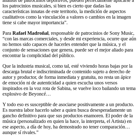
análisis de patrocinios deportivos, pueden perfectamente aplicarse a
los patrocinios musicales, si bien es cierto que dadas las
características innatas de este territorio, la medición de aspectos
cualitativos como la vinculación a valores o cambios en la imagen
tiene si cabe mayor importancia”.
Para
Rafael Madroñal
, responsable de patrocinios de Sony Music,
“con las marcas comerciales, y desde mi experiencia, ocurre que aún
no hemos sido capaces de hacerles entender que la música, y el
conjunto de sensaciones que genera, puede ser el mejor aliado para
encontrar la complicidad del público.
Que la industria musical, como tal, esté viviendo horas bajas por la
descarga brutal e indiscriminada de contenido sujeto a derecho de
autor y productor, de forma inmediata y gratuita, no resta un ápice
de emoción ni de autenticidad a quien escucha unos versos
inspirados en la voz rota de Sabina, se vuelve loco bailando un tema
explosivo de Beyoncé…
Y todo eso es susceptible de asociarse positivamente a un producto.
Es nuestra labor hacerlo saber a quien busca desesperadamente un
gancho definitivo para que sus productos enamoren. El poder de la
música (personalizado en quien la hace, la interpreta, el Artista) en
ese aspecto, a día de hoy, ha demostrado no tener comparación…
aunque sí rivales.”