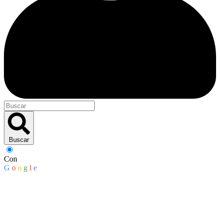
Buscar
Con
G
o
o
g
l
e