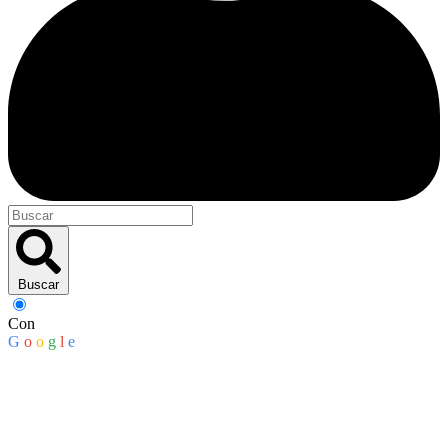
Buscar
Con
G
o
o
g
l
e