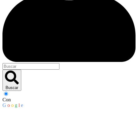
Buscar
Con
G
o
o
g
l
e