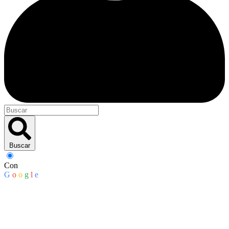
Buscar
Con
G
o
o
g
l
e