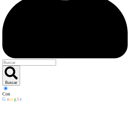
Buscar
Con
G
o
o
g
l
e