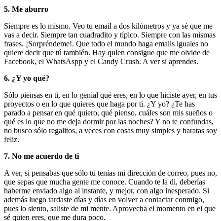
5. Me aburro
Siempre es lo mismo. Veo tu email a dos kilómetros y ya sé que me
vas a decir. Siempre tan cuadradito y típico. Siempre con las mismas
frases. ¡Sorpréndeme!. Que todo el mundo haga emails iguales no
quiere decir que tú también. Hay quien consigue que me olvide de
Facebook, el WhatsAspp y el Candy Crush. A ver si aprendes.
6. ¿Y yo qué?
Sólo piensas en ti, en lo genial qué eres, en lo que hiciste ayer, en tus
proyectos o en lo que quieres que haga por ti. ¿Y yo? ¿Te has
parado a pensar en qué quiero, qué pienso, cuáles son mis sueños o
qué es lo que no me deja dormir por las noches? Y no te confundas,
no busco sólo regalitos, a veces con cosas muy simples y baratas soy
feliz.
7. No me acuerdo de ti
A ver, si pensabas que sólo tú tenías mi dirección de correo, pues no,
que sepas que mucha gente me conoce. Cuando te la di, deberías
haberme enviado algo al instante, y mejor, con algo inesperado. Si
además luego tardaste días y días en volver a contactar conmigo,
pues lo siento, saliste de mi mente. Aprovecha el momento en el que
sé quien eres, que me dura poco.