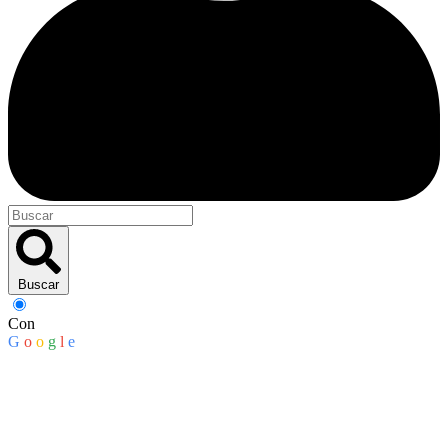
Buscar
Con
G
o
o
g
l
e