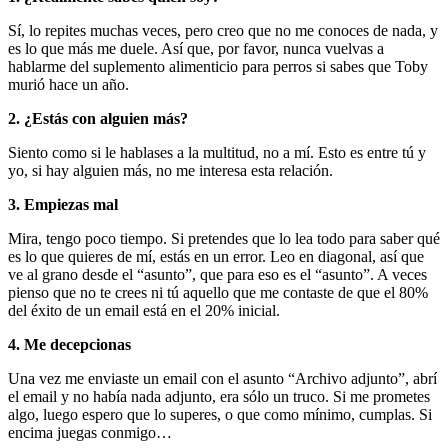
Sí, lo repites muchas veces, pero creo que no me conoces de nada, y
es lo que más me duele. Así que, por favor, nunca vuelvas a
hablarme del suplemento alimenticio para perros si sabes que Toby
murió hace un año.
2. ¿Estás con alguien más?
Siento como si le hablases a la multitud, no a mí. Esto es entre tú y
yo, si hay alguien más, no me interesa esta relación.
3. Empiezas mal
Mira, tengo poco tiempo. Si pretendes que lo lea todo para saber qué
es lo que quieres de mí, estás en un error. Leo en diagonal, así que
ve al grano desde el “asunto”, que para eso es el “asunto”. A veces
pienso que no te crees ni tú aquello que me contaste de que el 80%
del éxito de un email está en el 20% inicial.
4. Me decepcionas
Una vez me enviaste un email con el asunto “Archivo adjunto”, abrí
el email y no había nada adjunto, era sólo un truco. Si me prometes
algo, luego espero que lo superes, o que como mínimo, cumplas. Si
encima juegas conmigo…