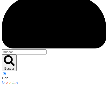
Buscar
Con
G
o
o
g
l
e