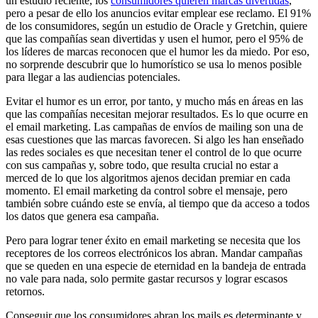
un estudio reciente, los
consumidores quieren marcas divertidas
,
pero a pesar de ello los anuncios evitar emplear ese reclamo. El 91%
de los consumidores, según un estudio de Oracle y Gretchin, quiere
que las compañías sean divertidas y usen el humor, pero el 95% de
los líderes de marcas reconocen que el humor les da miedo. Por eso,
no sorprende descubrir que lo humorístico se usa lo menos posible
para llegar a las audiencias potenciales.
Evitar el humor es un error, por tanto, y mucho más en áreas en las
que las compañías necesitan mejorar resultados. Es lo que ocurre en
el email marketing. Las campañas de envíos de mailing son una de
esas cuestiones que las marcas favorecen. Si algo les han enseñado
las redes sociales es que necesitan tener el control de lo que ocurre
con sus campañas y, sobre todo, que resulta crucial no estar a
merced de lo que los algoritmos ajenos decidan premiar en cada
momento. El email marketing da control sobre el mensaje, pero
también sobre cuándo este se envía, al tiempo que da acceso a todos
los datos que genera esa campaña.
Pero para lograr tener éxito en email marketing se necesita que los
receptores de los correos electrónicos los abran. Mandar campañas
que se queden en una especie de eternidad en la bandeja de entrada
no vale para nada, solo permite gastar recursos y lograr escasos
retornos.
Conseguir que los consumidores abran los mails es determinante y,