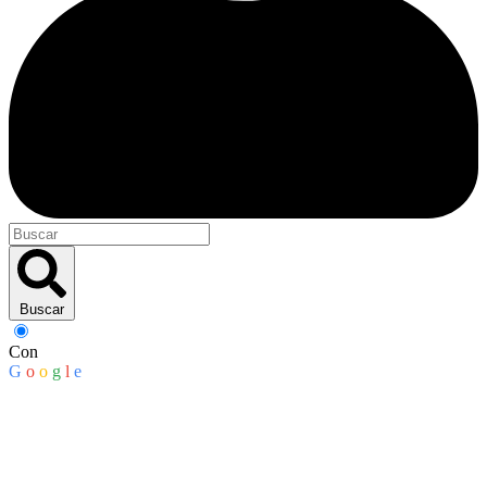
Buscar
Con
G
o
o
g
l
e