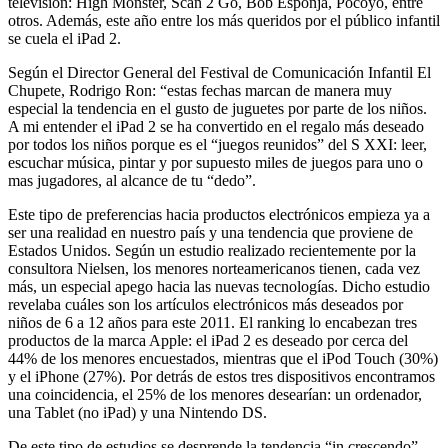
televisión: High Monster, Scan 2 Go, Bob Esponja, Pocoyo, entre
otros. Además, este año entre los más queridos por el público infantil
se cuela el iPad 2.
Según el Director General del Festival de Comunicación Infantil El
Chupete, Rodrigo Ron: “estas fechas marcan de manera muy
especial la tendencia en el gusto de juguetes por parte de los niños.
A mi entender el iPad 2 se ha convertido en el regalo más deseado
por todos los niños porque es el “juegos reunidos” del S XXI: leer,
escuchar música, pintar y por supuesto miles de juegos para uno o
mas jugadores, al alcance de tu “dedo”.
Este tipo de preferencias hacia productos electrónicos empieza ya a
ser una realidad en nuestro país y una tendencia que proviene de
Estados Unidos. Según un estudio realizado recientemente por la
consultora Nielsen, los menores norteamericanos tienen, cada vez
más, un especial apego hacia las nuevas tecnologías. Dicho estudio
revelaba cuáles son los artículos electrónicos más deseados por
niños de 6 a 12 años para este 2011. El ranking lo encabezan tres
productos de la marca Apple: el iPad 2 es deseado por cerca del
44% de los menores encuestados, mientras que el iPod Touch (30%)
y el iPhone (27%). Por detrás de estos tres dispositivos encontramos
una coincidencia, el 25% de los menores desearían: un ordenador,
una Tablet (no iPad) y una Nintendo DS.
De este tipo de estudios se desprende la tendencia “in crescendo”,