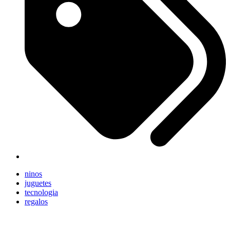
ninos
juguetes
tecnologia
regalos