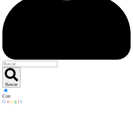
Buscar
Con
G
o
o
g
l
e