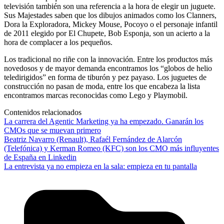
televisión también son una referencia a la hora de elegir un juguete.
Sus Majestades saben que los dibujos animados como los Clanners,
Dora la Exploradora, Mickey Mouse, Pocoyo o el personaje infantil
de 2011 elegido por El Chupete, Bob Esponja, son un acierto a la
hora de complacer a los pequeños.
Los tradicional no riñe con la innovación. Entre los productos más
novedosos y de mayor demanda encontramos los “globos de helio
teledirigidos” en forma de tiburón y pez payaso. Los juguetes de
construcción no pasan de moda, entre los que encabeza la lista
encontramos marcas reconocidas como Lego y Playmobil.
Contenidos relacionados
La carrera del Agentic Marketing ya ha empezado. Ganarán los
CMOs que se muevan primero
Beatriz Navarro (Renault), Rafaél Fernández de Alarcón
(Telefónica) y Kerman Romeo (KFC) son los CMO más influyentes
de España en Linkedin
La entrevista ya no empieza en la sala: empieza en tu pantalla