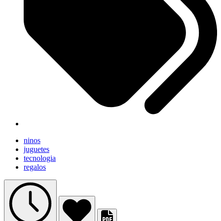
ninos
juguetes
tecnologia
regalos