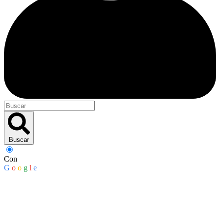
Buscar
Con
G
o
o
g
l
e