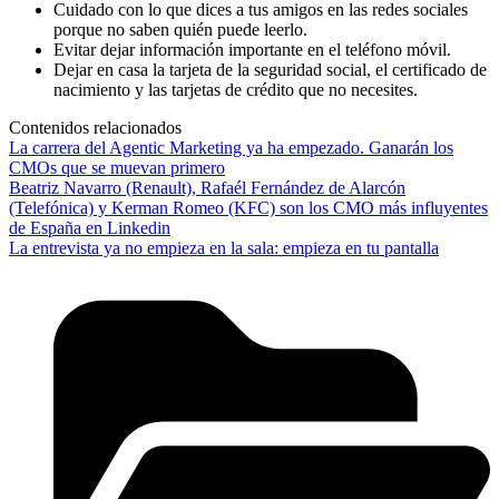
Cuidado con lo que dices a tus amigos en las redes sociales
porque no saben quién puede leerlo.
Evitar dejar información importante en el teléfono móvil.
Dejar en casa la tarjeta de la seguridad social, el certificado de
nacimiento y las tarjetas de crédito que no necesites.
Contenidos relacionados
La carrera del Agentic Marketing ya ha empezado. Ganarán los
CMOs que se muevan primero
Beatriz Navarro (Renault), Rafaél Fernández de Alarcón
(Telefónica) y Kerman Romeo (KFC) son los CMO más influyentes
de España en Linkedin
La entrevista ya no empieza en la sala: empieza en tu pantalla