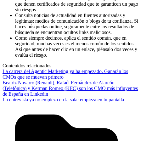
que tienen certificados de seguridad que te garanticen un pago
sin riesgos.
Consulta noticias de actualidad en fuentes autorizadas y
legítimas: medios de comunicación o blogs de tu confianza. Si
haces búsquedas online, seguramente entre los resultados de
búsqueda se encuentran ocultos links maliciosos.
Como siempre decimos, aplica el sentido común, que en
seguridad, muchas veces es el menos común de los sentidos.
Así que antes de hacer clic en un enlace, piénsalo dos veces y
evalúa el riesgo.
Contenidos relacionados
La carrera del Agentic Marketing ya ha empezado. Ganarán los
CMOs que se muevan primero
Beatriz Navarro (Renault), Rafaél Fernández de Alarcón
(Telefónica) y Kerman Romeo (KFC) son los CMO más influyentes
de España en Linkedin
La entrevista ya no empieza en la sala: empieza en tu pantalla