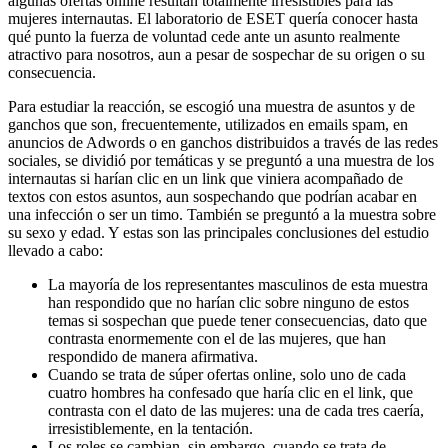
algunas ofertas online resultan totalmente irresistibles para las
mujeres internautas. El laboratorio de ESET quería conocer hasta
qué punto la fuerza de voluntad cede ante un asunto realmente
atractivo para nosotros, aun a pesar de sospechar de su origen o su
consecuencia.
Para estudiar la reacción, se escogió una muestra de asuntos y de
ganchos que son, frecuentemente, utilizados en emails spam, en
anuncios de Adwords o en ganchos distribuidos a través de las redes
sociales, se dividió por temáticas y se preguntó a una muestra de los
internautas si harían clic en un link que viniera acompañado de
textos con estos asuntos, aun sospechando que podrían acabar en
una infección o ser un timo. También se preguntó a la muestra sobre
su sexo y edad. Y estas son las principales conclusiones del estudio
llevado a cabo:
La mayoría de los representantes masculinos de esta muestra
han respondido que no harían clic sobre ninguno de estos
temas si sospechan que puede tener consecuencias, dato que
contrasta enormemente con el de las mujeres, que han
respondido de manera afirmativa.
Cuando se trata de súper ofertas online, solo uno de cada
cuatro hombres ha confesado que haría clic en el link, que
contrasta con el dato de las mujeres: una de cada tres caería,
irresistiblemente, en la tentación.
Los roles se cambian, sin embargo, cuando se trata de