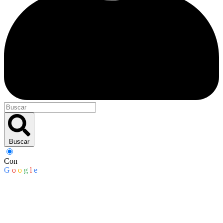
Buscar
Con
G
o
o
g
l
e