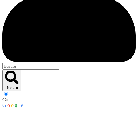
Buscar
Con
G
o
o
g
l
e