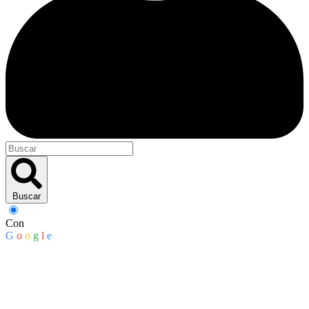
Buscar
Con
G
o
o
g
l
e