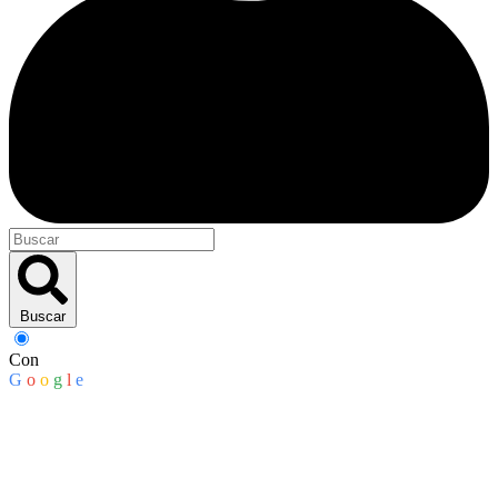
Buscar
Con
G
o
o
g
l
e