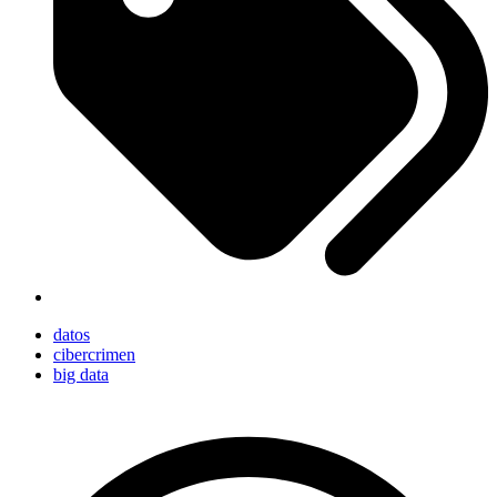
datos
cibercrimen
big data