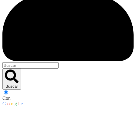
Buscar
Con
G
o
o
g
l
e