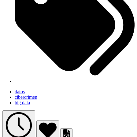
datos
cibercrimen
big data