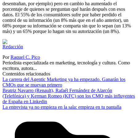
desentrañan, por ejemplo) pero en cambio ha aumentado el
porcentaje de quienes se preguntan qué harán después con esos
datos. El 55% de los consumidores sufre por haber perdido el
control de su información (un 8% más que en el año anterior), un
68% porque su información se comparta sin que lo sepan (un 13%
más) y un 65% porque lo hagan sin su autorización (un 8%).
Por
Raquel C. Pico
Periodista especializada en marketing, tecnología y cultura. Como
escritora, autora...
Contenidos relacionados
La carrera del Agentic Marketing ya ha empezado. Ganarán los
CMOs que se muevan primero
Beatriz Navarro (Renault), Rafaél Fernández de Alarcón
(Telefónica) y Kerman Romeo (KFC) son los CMO más influyentes
de España en Linkedin
La entrevista ya no empieza en la sala: empieza en tu pantalla