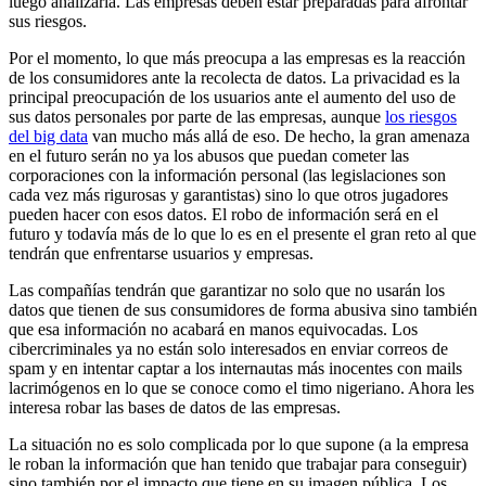
luego analizarla. Las empresas deben estar preparadas para afrontar
sus riesgos.
Por el momento, lo que más preocupa a las empresas es la reacción
de los consumidores ante la recolecta de datos. La privacidad es la
principal preocupación de los usuarios ante el aumento del uso de
sus datos personales por parte de las empresas, aunque
los riesgos
del big data
van mucho más allá de eso. De hecho, la gran amenaza
en el futuro serán no ya los abusos que puedan cometer las
corporaciones con la información personal (las legislaciones son
cada vez más rigurosas y garantistas) sino lo que otros jugadores
pueden hacer con esos datos. El robo de información será en el
futuro y todavía más de lo que lo es en el presente el gran reto al que
tendrán que enfrentarse usuarios y empresas.
Las compañías tendrán que garantizar no solo que no usarán los
datos que tienen de sus consumidores de forma abusiva sino también
que esa información no acabará en manos equivocadas. Los
cibercriminales ya no están solo interesados en enviar correos de
spam y en intentar captar a los internautas más inocentes con mails
lacrimógenos en lo que se conoce como el timo nigeriano. Ahora les
interesa robar las bases de datos de las empresas.
La situación no es solo complicada por lo que supone (a la empresa
le roban la información que han tenido que trabajar para conseguir)
sino también por el impacto que tiene en su imagen pública. Los