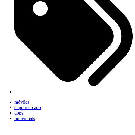
móviles
supermercado
apps
millennials