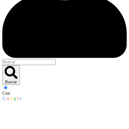
Buscar
Con
G
o
o
g
l
e