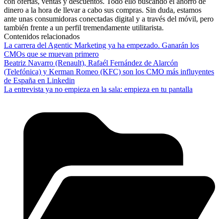
con ofertas, ventas y descuentos. Todo ello buscando el ahorro de
dinero a la hora de llevar a cabo sus compras. Sin duda, estamos
ante unas consumidoras conectadas digital y a través del móvil, pero
también frente a un perfil tremendamente utilitarista.
Contenidos relacionados
La carrera del Agentic Marketing ya ha empezado. Ganarán los
CMOs que se muevan primero
Beatriz Navarro (Renault), Rafaél Fernández de Alarcón
(Telefónica) y Kerman Romeo (KFC) son los CMO más influyentes
de España en Linkedin
La entrevista ya no empieza en la sala: empieza en tu pantalla