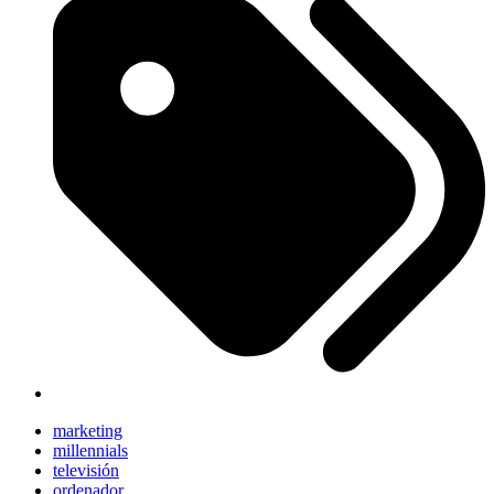
marketing
millennials
televisión
ordenador