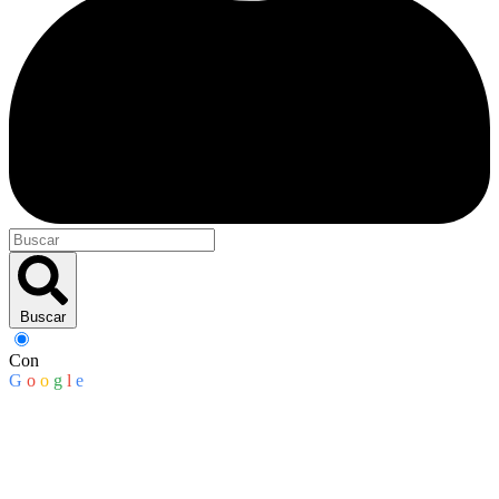
Buscar
Con
G
o
o
g
l
e