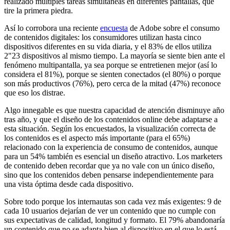
realizado múltiples tareas simultáneas en diferentes pantallas, que
tire la primera piedra.
Así lo corrobora una reciente
encuesta
de Adobe sobre el consumo
de contenidos digitales: los consumidores utilizan hasta cinco
dispositivos diferentes en su vida diaria, y el 83% de ellos utiliza
2"23 dispositivos al mismo tiempo. La mayoría se siente bien ante el
fenómeno multipantalla, ya sea porque se entretienen mejor (así lo
considera el 81%), porque se sienten conectados (el 80%) o porque
son más productivos (76%), pero cerca de la mitad (47%) reconoce
que eso los distrae.
Algo innegable es que nuestra capacidad de atención disminuye año
tras año, y que el diseño de los contenidos online debe adaptarse a
esta situación. Según los encuestados, la visualización correcta de
los contenidos es el aspecto más importante (para el 65%)
relacionado con la experiencia de consumo de contenidos, aunque
para un 54% también es esencial un diseño atractivo. Los marketers
de contenido deben recordar que ya no vale con un único diseño,
sino que los contenidos deben pensarse independientemente para
una vista óptima desde cada dispositivo.
Sobre todo porque los internautas son cada vez más exigentes: 9 de
cada 10 usuarios dejarían de ver un contenido que no cumple con
sus expectativas de calidad, longitud y formato. El 79% abandonaría
un contenido que no se adapta bien al dispositivo en el que lo está