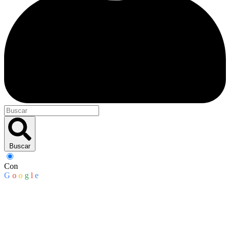
Buscar
Con
G
o
o
g
l
e