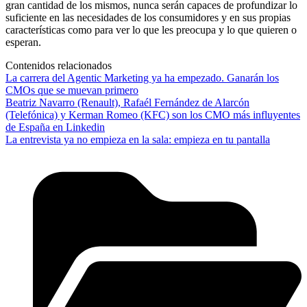
gran cantidad de los mismos, nunca serán capaces de profundizar lo
suficiente en las necesidades de los consumidores y en sus propias
características como para ver lo que les preocupa y lo que quieren o
esperan.
Contenidos relacionados
La carrera del Agentic Marketing ya ha empezado. Ganarán los
CMOs que se muevan primero
Beatriz Navarro (Renault), Rafaél Fernández de Alarcón
(Telefónica) y Kerman Romeo (KFC) son los CMO más influyentes
de España en Linkedin
La entrevista ya no empieza en la sala: empieza en tu pantalla