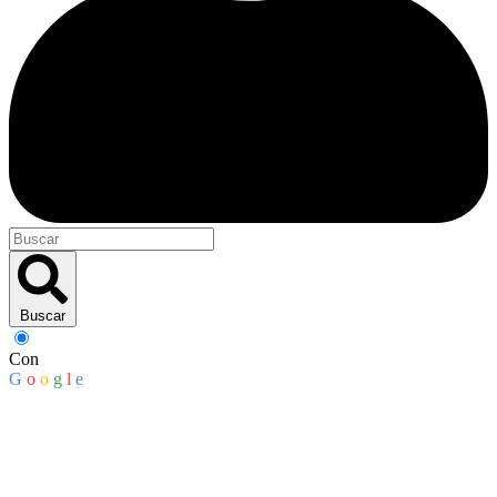
Buscar
Con
G
o
o
g
l
e