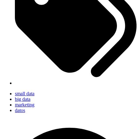
small data
big data
marketing
datos