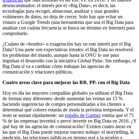
desencaminados: el interés por el «Big Data», es decir, las
tecnologías para recoger, almacenar, analizar y usar grandes
volúmenes de datos, no deja de crecer. Solo hay que echar un
vistazo a Google Trends (una herramienta que usa el Big Data para
analizar con cuánta frecuencia se busca un término en Internet) para
comprobarlo.
¿Cuánto de «bombo» o exageración hay en este interés por el Big
Data? Una parte son expectativas irreales: el Big Data no resolverá
los problemas del mundo, aunque hasta la ONU lo use para
impulsar el desarrollo con la iniciativa Global Pulse. Sin embargo, el
Big Data sí va a cambiar cómo trabajan las agencias de
comunicación y relaciones públicas.
Cuatro áreas clave para mejorar las RR. PP. con el Big Data
Hoy en día las mayores compañías globales ya utilizan el Big Data
de formas muy diferentes: desde aumentar las ventas un 15 %
haciendo sugerencias de compra personalizadas a los clientes a
determinar qué colores estarán de moda la próxima temporada. Y el
resto se suman rápidamente: un
estudio de Gartner
estima que el 75
% de las empresas invertirá o prevé invertir en Big Data en 2016. ¿Y
qué hay de las agencias de comunicación? Existen cuatro áreas en
las que el Big Data puede mejorar nuestro trabajo: el storytelling, la
medición, las relaciones públicas en tiempo real y la gestión y