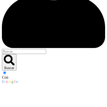
Buscar
Con
G
o
o
g
l
e