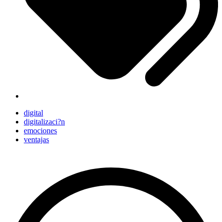
digital
digitalizaci?n
emociones
ventajas