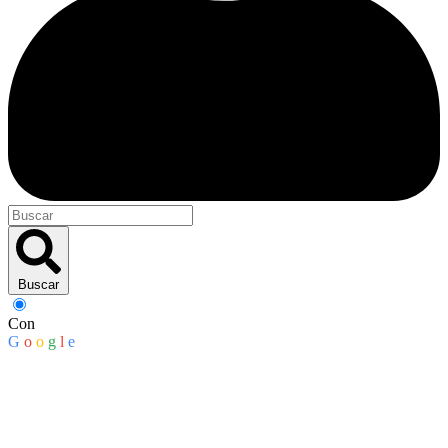
Buscar
Con
G
o
o
g
l
e