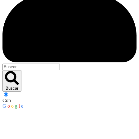
Buscar
Con
G
o
o
g
l
e