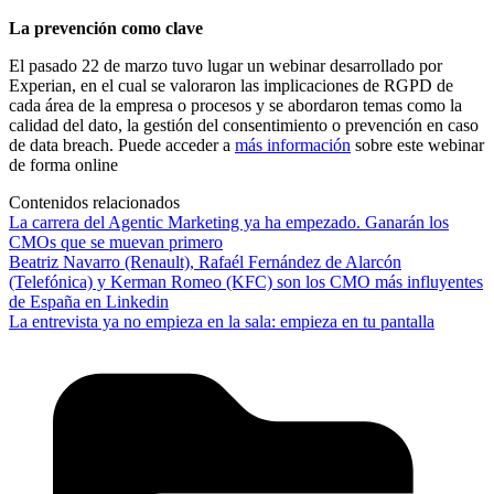
La prevención como clave
El pasado 22 de marzo tuvo lugar un webinar desarrollado por
Experian, en el cual se valoraron las implicaciones de RGPD de
cada área de la empresa o procesos y se abordaron temas como la
calidad del dato, la gestión del consentimiento o prevención en caso
de data breach. Puede acceder a
más información
sobre este webinar
de forma online
Contenidos relacionados
La carrera del Agentic Marketing ya ha empezado. Ganarán los
CMOs que se muevan primero
Beatriz Navarro (Renault), Rafaél Fernández de Alarcón
(Telefónica) y Kerman Romeo (KFC) son los CMO más influyentes
de España en Linkedin
La entrevista ya no empieza en la sala: empieza en tu pantalla