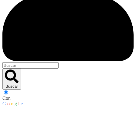
Buscar
Con
G
o
o
g
l
e