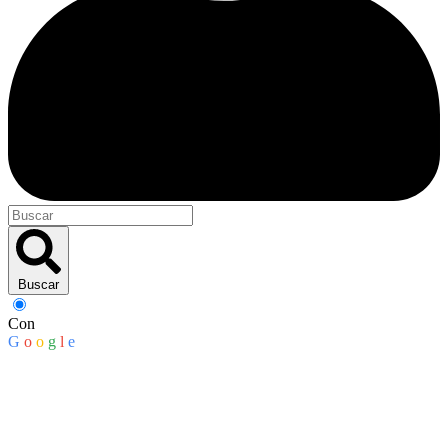
Buscar
Con
G
o
o
g
l
e