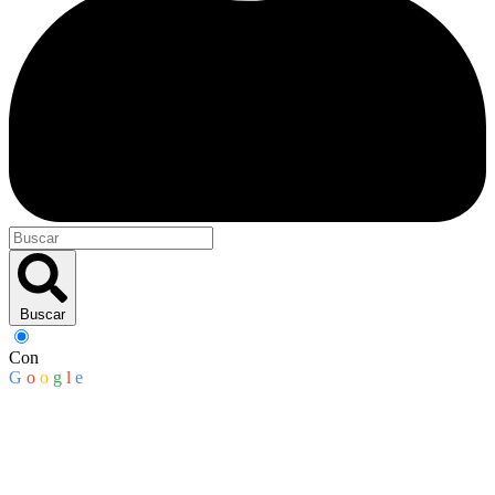
Buscar
Con
G
o
o
g
l
e