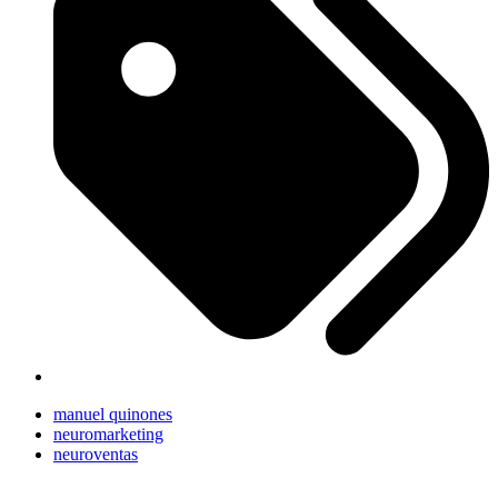
manuel quinones
neuromarketing
neuroventas