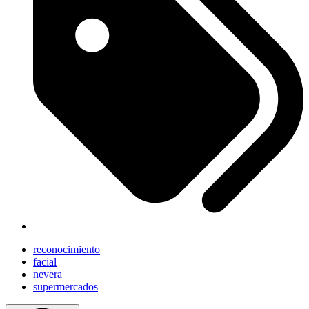
reconocimiento
facial
nevera
supermercados