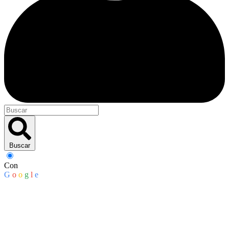
Buscar
Con
G
o
o
g
l
e