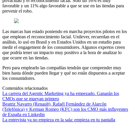
privacidad y el reconocimiento facial. Solo un 16% es muy
favorable y un 11% algo favorable a que se use en las tiendas para
prevenir el robo.
Las marcas han estado poniendo en marcha proyectos pilotos en los
que emplean el reconocimiento facial. Unilever, recuerdan en el
análisis, lo usó en Brasil y en Estados Unidos en un estudio para
medir el engagement de los consumidores. Algunos expertos creen
que podría tener un impacto muy positivo a la hora de analizar lo
que ocurre en las tiendas.
Pero para emplearlo las compañías tendrán que comprender muy
bien hasta dónde pueden llegar y qué no están dispuestos a aceptar
los consumidores.
Contenidos relacionados
La carrera del Agentic Marketing ya ha empezado. Ganarán los
CMOs que se muevan primero
Beatriz Navarro (Renault), Rafaél Fernández de Alarcón
(Telefónica) y Kerman Romeo (KFC) son los CMO más influyentes
de España en Linkedin
La entrevista ya no empieza en la sala: empieza en tu pantalla