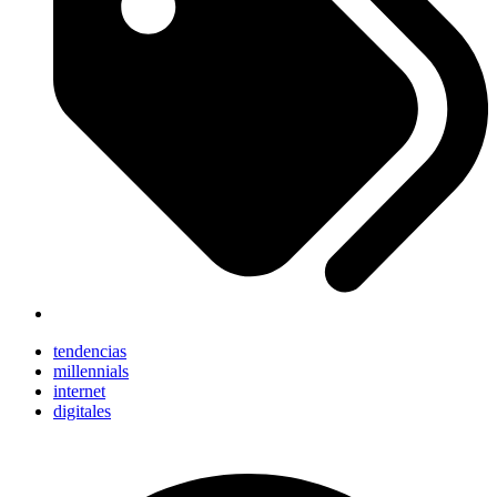
tendencias
millennials
internet
digitales