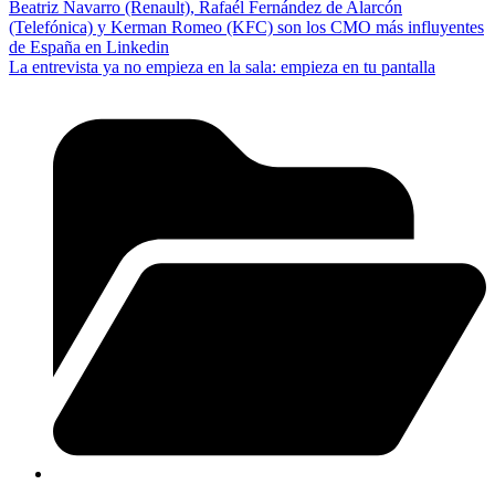
Beatriz Navarro (Renault), Rafaél Fernández de Alarcón
(Telefónica) y Kerman Romeo (KFC) son los CMO más influyentes
de España en Linkedin
La entrevista ya no empieza en la sala: empieza en tu pantalla