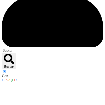
Buscar
Con
G
o
o
g
l
e