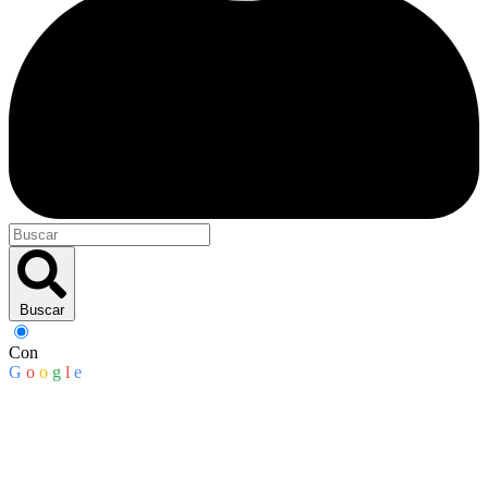
Buscar
Con
G
o
o
g
l
e