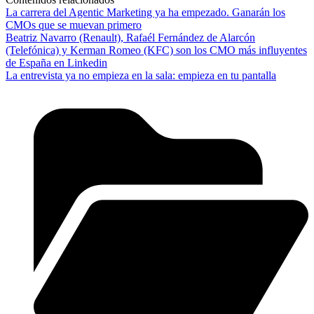
La carrera del Agentic Marketing ya ha empezado. Ganarán los
CMOs que se muevan primero
Beatriz Navarro (Renault), Rafaél Fernández de Alarcón
(Telefónica) y Kerman Romeo (KFC) son los CMO más influyentes
de España en Linkedin
La entrevista ya no empieza en la sala: empieza en tu pantalla