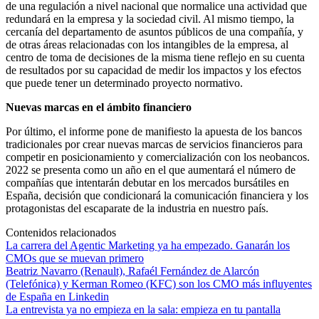
de una regulación a nivel nacional que normalice una actividad que
redundará en la empresa y la sociedad civil. Al mismo tiempo, la
cercanía del departamento de asuntos públicos de una compañía, y
de otras áreas relacionadas con los intangibles de la empresa, al
centro de toma de decisiones de la misma tiene reflejo en su cuenta
de resultados por su capacidad de medir los impactos y los efectos
que puede tener un determinado proyecto normativo.
Nuevas marcas en el ámbito financiero
Por último, el informe pone de manifiesto la apuesta de los bancos
tradicionales por crear nuevas marcas de servicios financieros para
competir en posicionamiento y comercialización con los neobancos.
2022 se presenta como un año en el que aumentará el número de
compañías que intentarán debutar en los mercados bursátiles en
España, decisión que condicionará la comunicación financiera y los
protagonistas del escaparate de la industria en nuestro país.
Contenidos relacionados
La carrera del Agentic Marketing ya ha empezado. Ganarán los
CMOs que se muevan primero
Beatriz Navarro (Renault), Rafaél Fernández de Alarcón
(Telefónica) y Kerman Romeo (KFC) son los CMO más influyentes
de España en Linkedin
La entrevista ya no empieza en la sala: empieza en tu pantalla