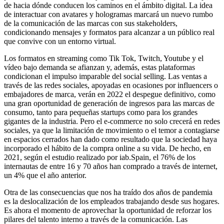
de hacia dónde conducen los caminos en el ámbito digital. La idea
de interactuar con avatares y hologramas marcará un nuevo rumbo
de la comunicación de las marcas con sus stakeholders,
condicionando mensajes y formatos para alcanzar a un público real
que convive con un entorno virtual.
Los formatos en streaming como Tik Tok, Twitch, Youtube y el
vídeo bajo demanda se afianzan y, además, estas plataformas
condicionan el impulso imparable del social selling. Las ventas a
través de las redes sociales, apoyadas en ocasiones por influencers o
embajadores de marca, verán en 2022 el despegue definitivo, como
una gran oportunidad de generación de ingresos para las marcas de
consumo, tanto para pequeñas startups como para los grandes
gigantes de la industria. Pero el e-commerce no solo crecerá en redes
sociales, ya que la limitación de movimiento o el temor a contagiarse
en espacios cerrados han dado como resultado que la sociedad haya
incorporado el hábito de la compra online a su vida. De hecho, en
2021, según el estudio realizado por iab.Spain, el 76% de los
internautas de entre 16 y 70 años han comprado a través de internet,
un 4% que el año anterior.
Otra de las consecuencias que nos ha traído dos años de pandemia
es la deslocalización de los empleados trabajando desde sus hogares.
Es ahora el momento de aprovechar la oportunidad de reforzar los
pilares del talento interno a través de la comunicación. Las