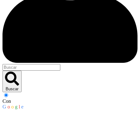
Buscar
Con
G
o
o
g
l
e