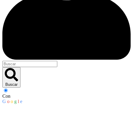
Buscar
Con
G
o
o
g
l
e