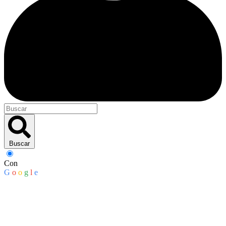
Buscar
Con
G
o
o
g
l
e