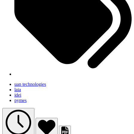
uan technologies
laia
idei
pymes