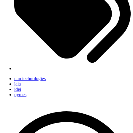
uan technologies
laia
idei
pymes