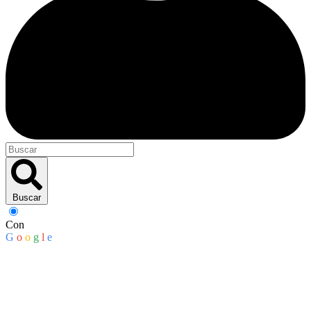
Buscar
Con
G
o
o
g
l
e