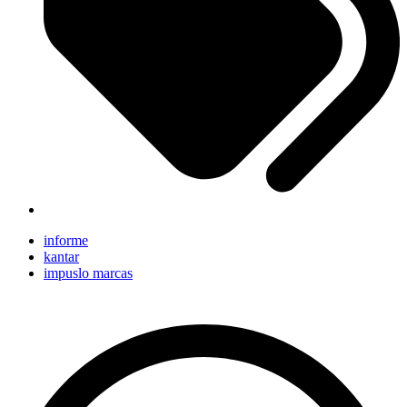
informe
kantar
impuslo marcas