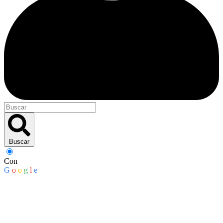
Buscar
Con
G
o
o
g
l
e