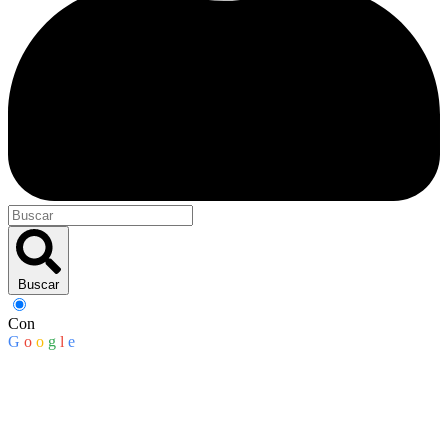
Buscar
Con
G
o
o
g
l
e