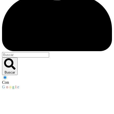
Buscar
Con
G
o
o
g
l
e