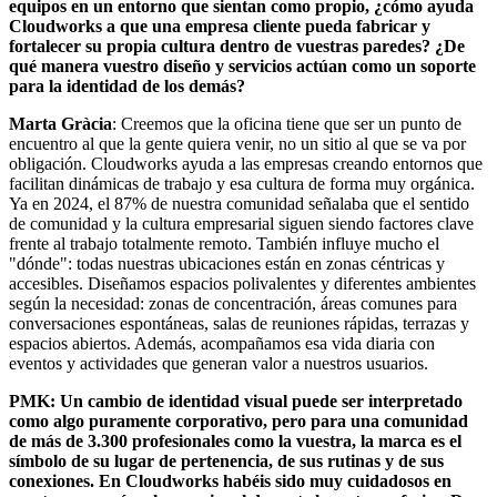
equipos en un entorno que sientan como propio, ¿cómo ayuda
Cloudworks a que una empresa cliente pueda fabricar y
fortalecer su propia cultura dentro de vuestras paredes? ¿De
qué manera vuestro diseño y servicios actúan como un soporte
para la identidad de los demás?
Marta Gràcia
: Creemos que la oficina tiene que ser un punto de
encuentro al que la gente quiera venir, no un sitio al que se va por
obligación. Cloudworks ayuda a las empresas creando entornos que
facilitan dinámicas de trabajo y esa cultura de forma muy orgánica.
Ya en 2024, el 87% de nuestra comunidad señalaba que el sentido
de comunidad y la cultura empresarial siguen siendo factores clave
frente al trabajo totalmente remoto. También influye mucho el
"dónde": todas nuestras ubicaciones están en zonas céntricas y
accesibles. Diseñamos espacios polivalentes y diferentes ambientes
según la necesidad: zonas de concentración, áreas comunes para
conversaciones espontáneas, salas de reuniones rápidas, terrazas y
espacios abiertos. Además, acompañamos esa vida diaria con
eventos y actividades que generan valor a nuestros usuarios.
PMK: Un cambio de identidad visual puede ser interpretado
como algo puramente corporativo, pero para una comunidad
de más de 3.300 profesionales como la vuestra, la marca es el
símbolo de su lugar de pertenencia, de sus rutinas y de sus
conexiones. En Cloudworks habéis sido muy cuidadosos en