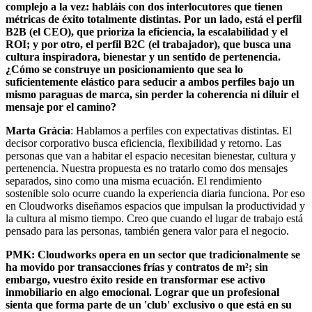
complejo a la vez: habláis con dos interlocutores que tienen
métricas de éxito totalmente distintas. Por un lado, está el perfil
B2B (el CEO), que prioriza la eficiencia, la escalabilidad y el
ROI; y por otro, el perfil B2C (el trabajador), que busca una
cultura inspiradora, bienestar y un sentido de pertenencia.
¿Cómo se construye un posicionamiento que sea lo
suficientemente elástico para seducir a ambos perfiles bajo un
mismo paraguas de marca, sin perder la coherencia ni diluir el
mensaje por el camino?
Marta Gràcia
: Hablamos a perfiles con expectativas distintas. El
decisor corporativo busca eficiencia, flexibilidad y retorno. Las
personas que van a habitar el espacio necesitan bienestar, cultura y
pertenencia. Nuestra propuesta es no tratarlo como dos mensajes
separados, sino como una misma ecuación. El rendimiento
sostenible solo ocurre cuando la experiencia diaria funciona. Por eso
en Cloudworks diseñamos espacios que impulsan la productividad y
la cultura al mismo tiempo. Creo que cuando el lugar de trabajo está
pensado para las personas, también genera valor para el negocio.
PMK: Cloudworks opera en un sector que tradicionalmente se
ha movido por transacciones frías y contratos de m²; sin
embargo, vuestro éxito reside en transformar ese activo
inmobiliario en algo emocional. Lograr que un profesional
sienta que forma parte de un 'club' exclusivo o que está en su