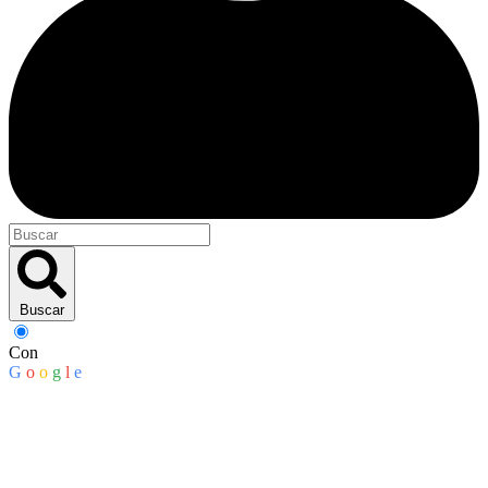
Buscar
Con
G
o
o
g
l
e