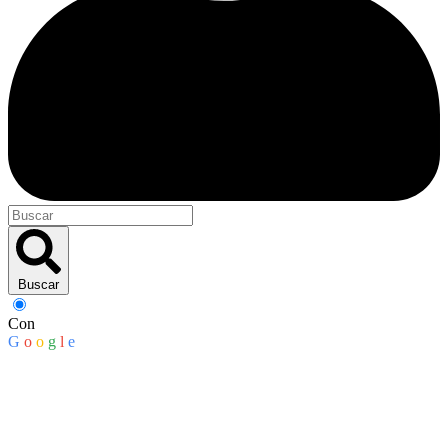
Buscar
Con
G
o
o
g
l
e