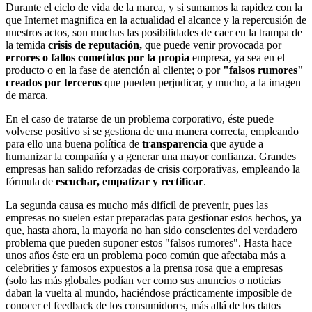
Durante el ciclo de vida de la marca, y si sumamos la rapidez con la
que Internet magnifica en la actualidad el alcance y la repercusión de
nuestros actos, son muchas las posibilidades de caer en la trampa de
la temida
crisis de reputación,
que puede venir provocada por
errores o fallos cometidos por la propia
empresa, ya sea en el
producto o en la fase de atención al cliente; o por
"falsos rumores"
creados por terceros
que pueden perjudicar, y mucho, a la imagen
de marca.
En el caso de tratarse de un problema corporativo, éste puede
volverse positivo si se gestiona de una manera correcta, empleando
para ello una buena política de
transparencia
que ayude a
humanizar la compañía y a generar una mayor confianza. Grandes
empresas han salido reforzadas de crisis corporativas, empleando la
fórmula de
escuchar, empatizar y rectificar
.
La segunda causa es mucho más difícil de prevenir, pues las
empresas no suelen estar preparadas para gestionar estos hechos, ya
que, hasta ahora, la mayoría no han sido conscientes del verdadero
problema que pueden suponer estos "falsos rumores". Hasta hace
unos años éste era un problema poco común que afectaba más a
celebrities y famosos expuestos a la prensa rosa que a empresas
(solo las más globales podían ver como sus anuncios o noticias
daban la vuelta al mundo, haciéndose prácticamente imposible de
conocer el feedback de los consumidores, más allá de los datos