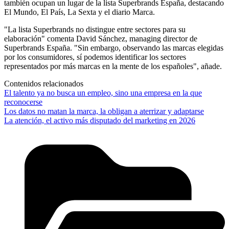
también ocupan un lugar de la lista Superbrands España, destacando
El Mundo, El País, La Sexta y el diario Marca.
"La lista Superbrands no distingue entre sectores para su
elaboración" comenta David Sánchez, managing director de
Superbrands España. "Sin embargo, observando las marcas elegidas
por los consumidores, sí podemos identificar los sectores
representados por más marcas en la mente de los españoles", añade.
Contenidos relacionados
El talento ya no busca un empleo, sino una empresa en la que
reconocerse
Los datos no matan la marca, la obligan a aterrizar y adaptarse
La atención, el activo más disputado del marketing en 2026