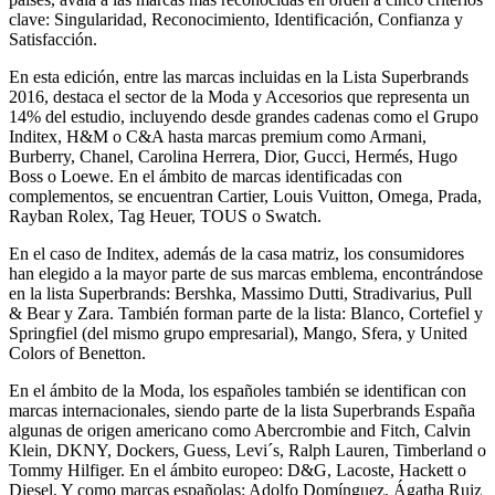
clave: Singularidad, Reconocimiento, Identificación, Confianza y
Satisfacción.
En esta edición, entre las marcas incluidas en la Lista Superbrands
2016, destaca el sector de la Moda y Accesorios que representa un
14% del estudio, incluyendo desde grandes cadenas como el Grupo
Inditex, H&M o C&A hasta marcas premium como Armani,
Burberry, Chanel, Carolina Herrera, Dior, Gucci, Hermés, Hugo
Boss o Loewe. En el ámbito de marcas identificadas con
complementos, se encuentran Cartier, Louis Vuitton, Omega, Prada,
Rayban Rolex, Tag Heuer, TOUS o Swatch.
En el caso de Inditex, además de la casa matriz, los consumidores
han elegido a la mayor parte de sus marcas emblema, encontrándose
en la lista Superbrands: Bershka, Massimo Dutti, Stradivarius, Pull
& Bear y Zara. También forman parte de la lista: Blanco, Cortefiel y
Springfiel (del mismo grupo empresarial), Mango, Sfera, y United
Colors of Benetton.
En el ámbito de la Moda, los españoles también se identifican con
marcas internacionales, siendo parte de la lista Superbrands España
algunas de origen americano como Abercrombie and Fitch, Calvin
Klein, DKNY, Dockers, Guess, Levi´s, Ralph Lauren, Timberland o
Tommy Hilfiger. En el ámbito europeo: D&G, Lacoste, Hackett o
Diesel. Y como marcas españolas: Adolfo Domínguez, Ágatha Ruiz