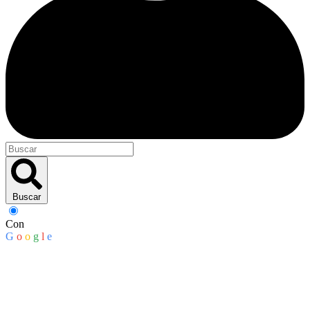
Buscar
Con
G
o
o
g
l
e