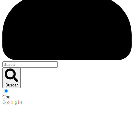
Buscar
Con
G
o
o
g
l
e