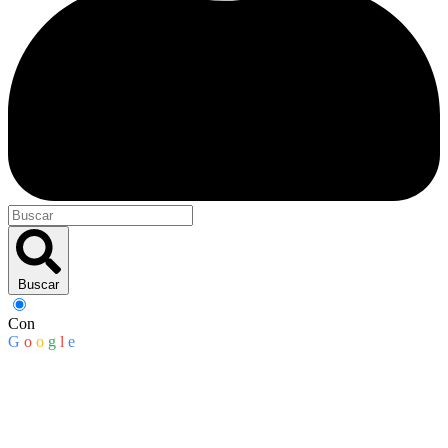
Buscar
Con
G
o
o
g
l
e