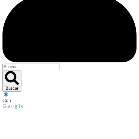
Buscar
Con
G
o
o
g
l
e