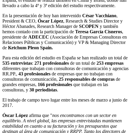
España, el estudio se realiza también en China y Brasil, donde han
llevado a cabo la 4ª y 3ª edición del estudio respectivamente.
En la presentación de hoy han intervenido
César Vacchiano
,
President & CEO,
Óscar López
, Research & Studies Director y
Héctor Abanades, Research Manager de
SCOPEN
y también
hemos contado con la participación de
Teresa García Cisneros
,
presidente de
ADECEC
(Asociación de Empresas Consultoras en
Relaciones Públicas y Comunicación) y VP & Managing Director
de
Ketchum Pleon Spain.
Para esta edición del estudio en España se han realizado un total de
535 entrevistas
:
271 profesionales
de un total de
253 empresas
diferentes que trabajan con consultoras de comunicación y agencias
RR.PP.,
43 profesionales
de empresas que no trabajan con
consultoras de comunicación,
25 responsables de compras
de
grandes empresas,
166 profesionales
que trabajan en las
consultoras, y
30 periodistas
.
El trabajo de campo tuvo lugar entre los meses de marzo a junio de
2017.
Óscar López
afirma que "
nos encontramos con un sector en
equilibrio. A nivel global, las empresas entrevistadas mantienen
estabilidad en cuanto a su facturación y los presupuestos que
destinan al área de comunicación y RRPP. Tanto los directores de