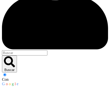
Buscar
Con
G
o
o
g
l
e