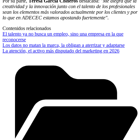
Por su parte,
Teresa García Cisneros
destacaba:
"Me alegra que la
creatividad y la innovación junto con el talento de los profesionales
sean los elementos más valorados actualmente por los clientes y por
lo que en ADECEC estamos apostando fuertemente".
Contenidos relacionados
El talento ya no busca un empleo, sino una empresa en la que
reconocerse
Los datos no matan la marca, la obligan a aterrizar y adaptarse
La atención, el activo más disputado del marketing en 2026