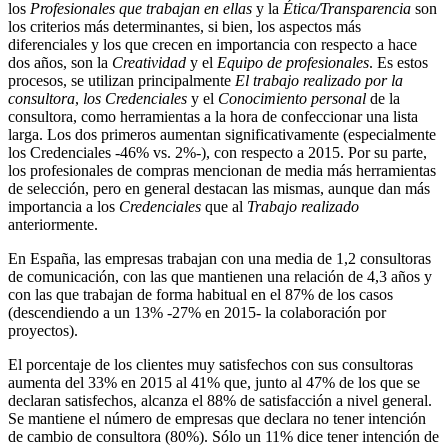
los
Profesionales que trabajan en ellas
y la
Ética/Transparencia
son
los criterios más determinantes, si bien, los aspectos más
diferenciales y los que crecen en importancia con respecto a hace
dos años, son la
Creatividad
y el
Equipo de profesionales
. Es estos
procesos, se utilizan principalmente
El trabajo realizado por la
consultora
,
los Credenciales
y el
Conocimiento personal
de la
consultora, como herramientas a la hora de confeccionar una lista
larga. Los dos primeros aumentan significativamente (especialmente
los Credenciales -46% vs. 2%-), con respecto a 2015. Por su parte,
los profesionales de compras mencionan de media más herramientas
de selección, pero en general destacan las mismas, aunque dan más
importancia a los
Credenciales
que al
Trabajo realizado
anteriormente.
En España, las empresas trabajan con una media de 1,2 consultoras
de comunicación, con las que mantienen una relación de 4,3 años y
con las que trabajan de forma habitual en el 87% de los casos
(descendiendo a un 13% -27% en 2015- la colaboración por
proyectos).
El porcentaje de los clientes muy satisfechos con sus consultoras
aumenta del 33% en 2015 al 41% que, junto al 47% de los que se
declaran satisfechos, alcanza el 88% de satisfacción a nivel general.
Se mantiene el número de empresas que declara no tener intención
de cambio de consultora (80%). Sólo un 11% dice tener intención de