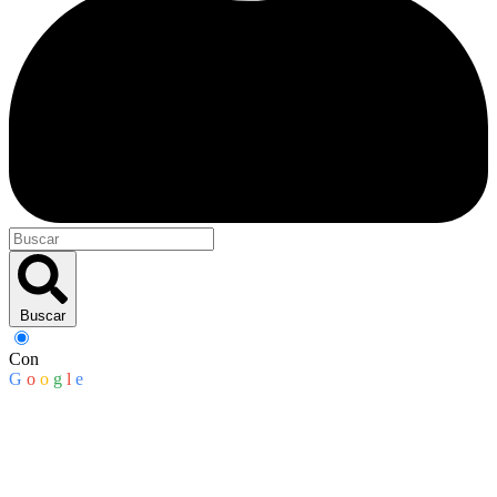
Buscar
Con
G
o
o
g
l
e