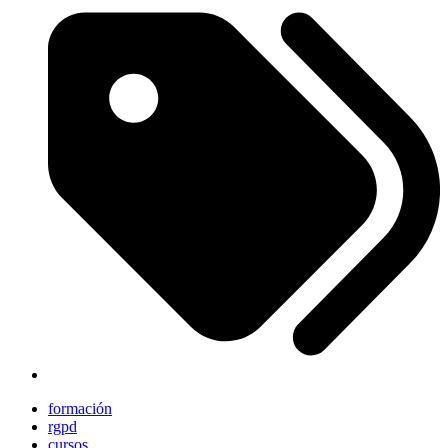
formación
rgpd
cursos