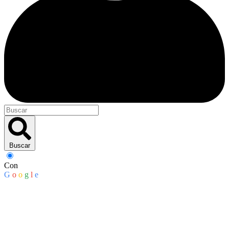
Buscar
Con
G
o
o
g
l
e