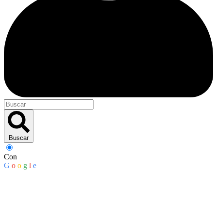
Buscar
Con
G
o
o
g
l
e