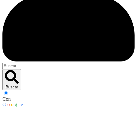
Buscar
Con
G
o
o
g
l
e