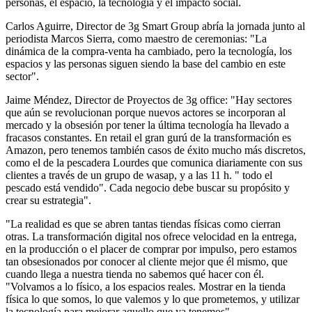
personas, el espacio, la tecnología y el impacto social.
Carlos Aguirre, Director de 3g Smart Group abría la jornada junto al
periodista Marcos Sierra, como maestro de ceremonias: "La
dinámica de la compra-venta ha cambiado, pero la tecnología, los
espacios y las personas siguen siendo la base del cambio en este
sector".
Jaime Méndez, Director de Proyectos de 3g office: "Hay sectores
que aún se revolucionan porque nuevos actores se incorporan al
mercado y la obsesión por tener la última tecnología ha llevado a
fracasos constantes. En retail el gran gurú de la transformación es
Amazon, pero tenemos también casos de éxito mucho más discretos,
como el de la pescadera Lourdes que comunica diariamente con sus
clientes a través de un grupo de wasap, y a las 11 h. " todo el
pescado está vendido". Cada negocio debe buscar su propósito y
crear su estrategia".
"La realidad es que se abren tantas tiendas físicas como cierran
otras. La transformación digital nos ofrece velocidad en la entrega,
en la producción o el placer de comprar por impulso, pero estamos
tan obsesionados por conocer al cliente mejor que él mismo, que
cuando llega a nuestra tienda no sabemos qué hacer con él.
"Volvamos a lo físico, a los espacios reales. Mostrar en la tienda
física lo que somos, lo que valemos y lo que prometemos, y utilizar
la tecnología para mejorar aquello que ya tenemos".