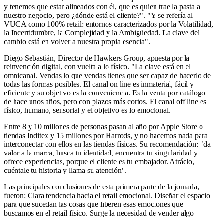
y tenemos que estar alineados con él, que es quien trae la pasta a
nuestro negocio, pero ¿dónde está el cliente?". "Y se refería al
VUCA como 100% retail: entornos caracterizados por la Volatilidad,
la Incertidumbre, la Complejidad y la Ambigüedad. La clave del
cambio está en volver a nuestra propia esencia".
Diego Sebastián, Director de Hawkers Group, apuesta por la
reinvención digital, con vuelta a lo físico. "La clave está en el
omnicanal. Vendas lo que vendas tienes que ser capaz de hacerlo de
todas las formas posibles. El canal on line es inmaterial, fácil y
eficiente y su objetivo es la conveniencia. Es la venta por catálogo
de hace unos años, pero con plazos más cortos. El canal off line es
físico, humano, sensorial y el objetivo es lo emocional.
Entre 8 y 10 millones de personas pasan al año por Apple Store o
tiendas Inditex y 15 millones por Harrods, y no hacemos nada para
interconectar con ellos en las tiendas físicas. Su recomendación: "da
valor a la marca, busca tu identidad, encuentra tu singularidad y
ofrece experiencias, porque el cliente es tu embajador. Atráelo,
cuéntale tu historia y llama su atención".
Las principales conclusiones de esta primera parte de la jornada,
fueron: Clara tendencia hacia el retail emocional. Diseñar el espacio
para que sucedan las cosas que liberen esas emociones que
buscamos en el retail físico. Surge la necesidad de vender algo