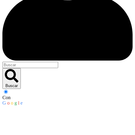
Buscar
Con
G
o
o
g
l
e